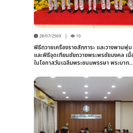
28/07/2569
|
10
พิธีถวายเครื่องราชสักการะ และวางพานพุ่ม
และพิธีจุดเทียนชัยถวายพระพรชัยมงคล เนื่
ในโอกาสวันเฉลิมพระชนมพรรษา พระบาท
สมเด็จพระปรเมนทรรามาธิบดีศรีสินทรมหา
วชิราลงกรณ พระวชิรเกล้าเจ้าอยู่หัว ๒๘
กรกฎาคม ๒๕๖๙